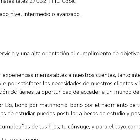
onales tales 27032, ITIL, Cobit.
lado nivel intermedio o avanzado.
vicio y una alta orientación al cumplimiento de objetivos.
experiencias memorables a nuestros clientes, tanto in
ble por satisfacer las necesidades de nuestros clientes y 
ión Bci tienes la oportunidad de acceder a un mundo de 
 Bci, bono por matrimonio, bono por el nacimiento de tu
nas de estudiar puedes postular a becas de estudio y pos tí
cumpleaños de tus hijos, tu cónyuge, y para el tuyo com
tal con copago.