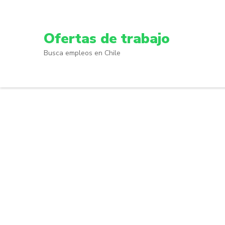
Skip
to
content
Ofertas de trabajo
(Press
Busca empleos en Chile
Enter)